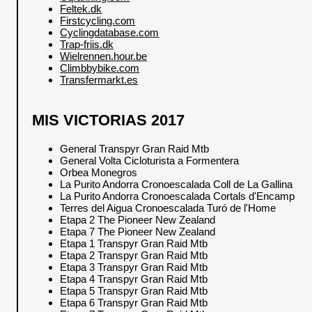
Feltek.dk
Firstcycling.com
Cyclingdatabase.com
Trap-friis.dk
Wielrennen.hour.be
Climbbybike.com
Transfermarkt.es
MIS VICTORIAS 2017
General Transpyr Gran Raid Mtb
General Volta Cicloturista a Formentera
Orbea Monegros
La Purito Andorra Cronoescalada Coll de La Gallina
La Purito Andorra Cronoescalada Cortals d'Encamp
Terres del Aigua Cronoescalada Turó de l'Home
Etapa 2 The Pioneer New Zealand
Etapa 7 The Pioneer New Zealand
Etapa 1 Transpyr Gran Raid Mtb
Etapa 2 Transpyr Gran Raid Mtb
Etapa 3 Transpyr Gran Raid Mtb
Etapa 4 Transpyr Gran Raid Mtb
Etapa 5 Transpyr Gran Raid Mtb
Etapa 6 Transpyr Gran Raid Mtb