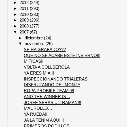
►
2012
(244)
►
2011
(290)
►
2010
(283)
►
2009
(296)
►
2008
(277)
▼
2007
(67)
►
diciembre
(24)
▼
noviembre
(25)
SE HA GRABADO???
QUE NO SE ACABE ESTE INVIERNO!!!
MITICAS!!!
VOLTA A COLLSEROLA
YA ERES MIA!!!
INSPECCIONANDO TRIALERAS
DISFRUTANDO DEL MONTE
ROPA PROBIKE TEAM'08
AND THE WINNER IS…
JOSEF SERÁS ULTRAMAN!!!
MAL ROLLO…
YA RUEDA!!!
JA LA TENIM AQUI!!!
PRIMEROS RODILLOS