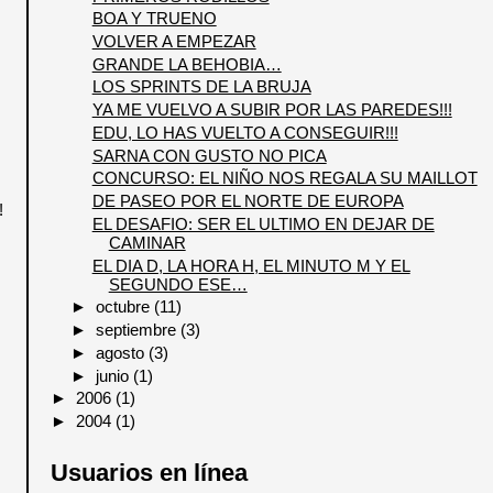
BOA Y TRUENO
VOLVER A EMPEZAR
GRANDE LA BEHOBIA…
LOS SPRINTS DE LA BRUJA
YA ME VUELVO A SUBIR POR LAS PAREDES!!!
EDU, LO HAS VUELTO A CONSEGUIR!!!
SARNA CON GUSTO NO PICA
CONCURSO: EL NIÑO NOS REGALA SU MAILLOT
DE PASEO POR EL NORTE DE EUROPA
!
EL DESAFIO: SER EL ULTIMO EN DEJAR DE
CAMINAR
EL DIA D, LA HORA H, EL MINUTO M Y EL
SEGUNDO ESE…
►
octubre
(11)
►
septiembre
(3)
►
agosto
(3)
►
junio
(1)
►
2006
(1)
►
2004
(1)
Usuarios en línea