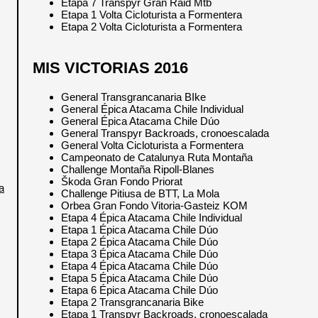
Etapa 7 Transpyr Gran Raid Mtb
Etapa 1 Volta Cicloturista a Formentera
Etapa 2 Volta Cicloturista a Formentera
MIS VICTORIAS 2016
General Transgrancanaria BIke
General Épica Atacama Chile Individual
General Épica Atacama Chile Dúo
General Transpyr Backroads, cronoescalada
General Volta Cicloturista a Formentera
Campeonato de Catalunya Ruta Montaña
Challenge Montaña Ripoll-Blanes
Škoda Gran Fondo Priorat
a
Challenge Pitiusa de BTT, La Mola
Orbea Gran Fondo Vitoria-Gasteiz KOM
Etapa 4 Épica Atacama Chile Individual
Etapa 1 Épica Atacama Chile Dúo
Etapa 2 Épica Atacama Chile Dúo
Etapa 3 Épica Atacama Chile Dúo
Etapa 4 Épica Atacama Chile Dúo
Etapa 5 Épica Atacama Chile Dúo
Etapa 6 Épica Atacama Chile Dúo
Etapa 2 Transgrancanaria Bike
Etapa 1 Transpyr Backroads, cronoescalada