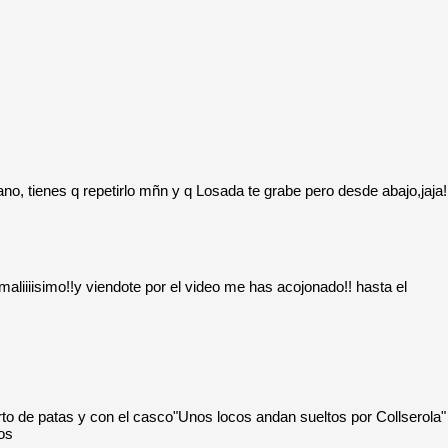
lano, tienes q repetirlo mñn y q Losada te grabe pero desde abajo,jaja!
maliiiisimo!!y viendote por el video me has acojonado!! hasta el
ierto de patas y con el casco"Unos locos andan sueltos por Collserola"
os