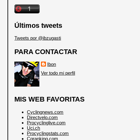
Últimos tweets
Tweets por @ibzugasti
PARA CONTACTAR
Ibon
Ver todo mi perfil
MIS WEB FAVORITAS
Cyclingnews.com
Directvelo.com
Procyclinglive.com
Uci.ch
Procyclingstats.com
Cqranking.com