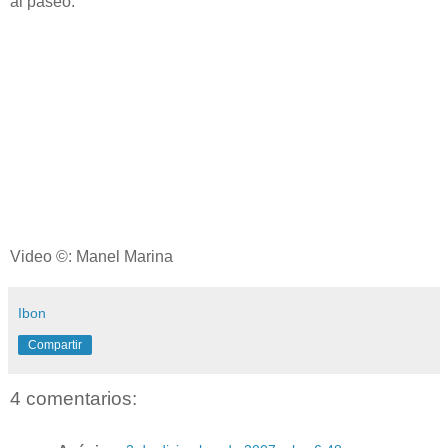
al paseo.
Video ©: Manel Marina
Ibon
Compartir
4 comentarios: