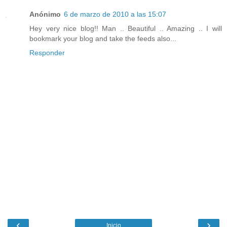
Anónimo
6 de marzo de 2010 a las 15:07
Hey very nice blog!! Man .. Beautiful .. Amazing .. I will
bookmark your blog and take the feeds also...
Responder
‹
›
Inicio