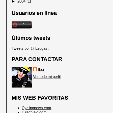
►
2004
(1)
Usuarios en línea
Últimos tweets
Tweets por @ibzugasti
PARA CONTACTAR
Ibon
Ver todo mi perfil
MIS WEB FAVORITAS
Cyclingnews.com
Directvelo.com