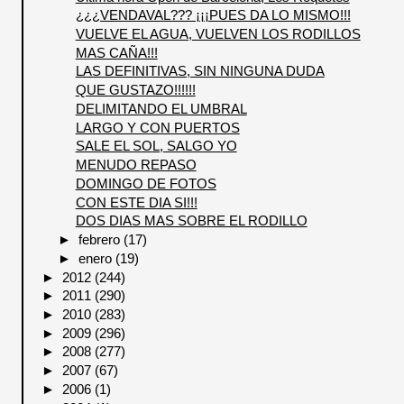
¿¿¿VENDAVAL??? ¡¡¡PUES DA LO MISMO!!!
VUELVE EL AGUA, VUELVEN LOS RODILLOS
MAS CAÑA!!!
LAS DEFINITIVAS, SIN NINGUNA DUDA
QUE GUSTAZO!!!!!!
DELIMITANDO EL UMBRAL
LARGO Y CON PUERTOS
SALE EL SOL, SALGO YO
MENUDO REPASO
DOMINGO DE FOTOS
CON ESTE DIA SI!!!
DOS DIAS MAS SOBRE EL RODILLO
►
febrero
(17)
►
enero
(19)
►
2012
(244)
►
2011
(290)
►
2010
(283)
►
2009
(296)
►
2008
(277)
►
2007
(67)
►
2006
(1)