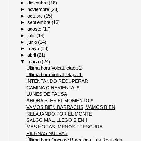
►
diciembre
(18)
►
noviembre
(23)
►
octubre
(15)
►
septiembre
(13)
►
agosto
(17)
►
julio
(14)
►
junio
(14)
►
mayo
(18)
►
abril
(21)
▼
marzo
(24)
Última hora Volcat, etapa 2.
Última hora Volcat, etapa 1.
INTENTANDO RECUPERAR
CAMINA O REVIENTA!!!!!
LUNES DE PAUSA
AHORA SI ES EL MOMENTO!!!
VAMOS BIEN BARRACUS, VAMOS BIEN
RELAJANDO POR EL MONTE
SALGO MAL, LLEGO BIEN!!
MAS HORAS, MENOS FRESCURA
PIERNAS NUEVAS
Última hora Open de Barcelona, Les Roquetes