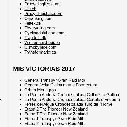
Procyclinglive.com
Uci.ch
Procyclingstats.com
Cqranking.com
Feltek.dk
Firstcycling.com
Cyclingdatabase.com
Trap-friis.dk
Wielrennen.hour.be
Climbbybike.com
Transfermarkt.es
MIS VICTORIAS 2017
General Transpyr Gran Raid Mtb
General Volta Cicloturista a Formentera
Orbea Monegros
La Purito Andorra Cronoescalada Coll de La Gallina
La Purito Andorra Cronoescalada Cortals d'Encamp
a
Terres del Aigua Cronoescalada Turó de l'Home
Etapa 2 The Pioneer New Zealand
Etapa 7 The Pioneer New Zealand
Etapa 1 Transpyr Gran Raid Mtb
Etapa 2 Transpyr Gran Raid Mtb