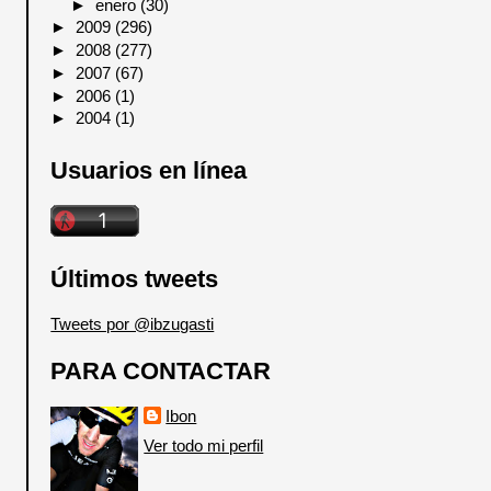
►
enero
(30)
►
2009
(296)
►
2008
(277)
►
2007
(67)
►
2006
(1)
►
2004
(1)
Usuarios en línea
Últimos tweets
Tweets por @ibzugasti
PARA CONTACTAR
Ibon
Ver todo mi perfil