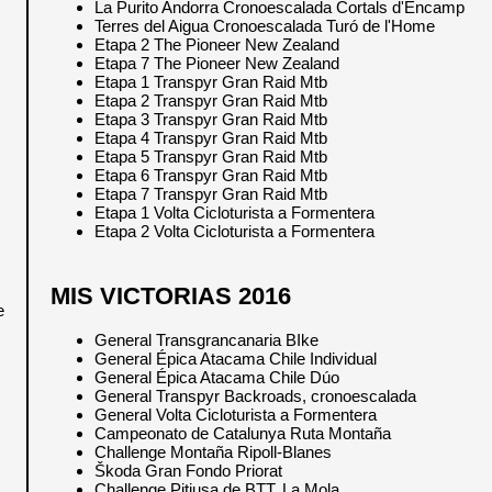
La Purito Andorra Cronoescalada Cortals d'Encamp
Terres del Aigua Cronoescalada Turó de l'Home
Etapa 2 The Pioneer New Zealand
Etapa 7 The Pioneer New Zealand
Etapa 1 Transpyr Gran Raid Mtb
Etapa 2 Transpyr Gran Raid Mtb
Etapa 3 Transpyr Gran Raid Mtb
Etapa 4 Transpyr Gran Raid Mtb
Etapa 5 Transpyr Gran Raid Mtb
Etapa 6 Transpyr Gran Raid Mtb
Etapa 7 Transpyr Gran Raid Mtb
Etapa 1 Volta Cicloturista a Formentera
Etapa 2 Volta Cicloturista a Formentera
MIS VICTORIAS 2016
e
General Transgrancanaria BIke
General Épica Atacama Chile Individual
General Épica Atacama Chile Dúo
General Transpyr Backroads, cronoescalada
General Volta Cicloturista a Formentera
Campeonato de Catalunya Ruta Montaña
Challenge Montaña Ripoll-Blanes
Škoda Gran Fondo Priorat
Challenge Pitiusa de BTT, La Mola