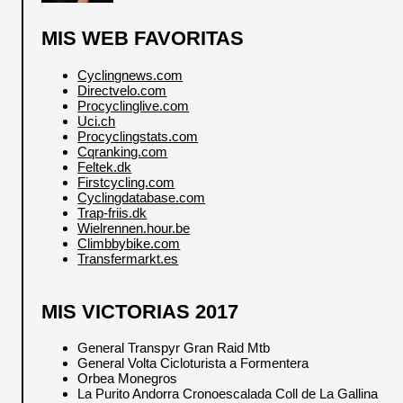
MIS WEB FAVORITAS
Cyclingnews.com
Directvelo.com
Procyclinglive.com
Uci.ch
Procyclingstats.com
Cqranking.com
Feltek.dk
Firstcycling.com
Cyclingdatabase.com
Trap-friis.dk
Wielrennen.hour.be
Climbbybike.com
Transfermarkt.es
MIS VICTORIAS 2017
General Transpyr Gran Raid Mtb
General Volta Cicloturista a Formentera
Orbea Monegros
La Purito Andorra Cronoescalada Coll de La Gallina