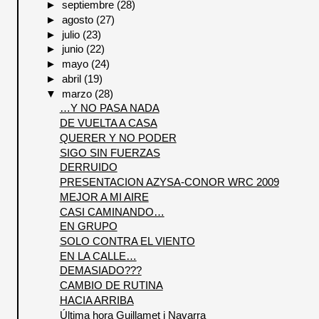
►
septiembre
(28)
►
agosto
(27)
►
julio
(23)
►
junio
(22)
►
mayo
(24)
►
abril
(19)
▼
marzo
(28)
…Y NO PASA NADA
DE VUELTA A CASA
QUERER Y NO PODER
SIGO SIN FUERZAS
DERRUIDO
PRESENTACION AZYSA-CONOR WRC 2009
MEJOR A MI AIRE
CASI CAMINANDO…
EN GRUPO
SOLO CONTRA EL VIENTO
EN LA CALLE…
DEMASIADO???
CAMBIO DE RUTINA
HACIA ARRIBA
Última hora Guillamet i Navarra