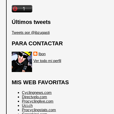
Últimos tweets
Tweets por @ibzugasti
PARA CONTACTAR
Ibon
Ver todo mi perfil
MIS WEB FAVORITAS
Cyclingnews.com
Directvelo.com
Procyclinglive.com
Uci.ch
Procyclingstats.com