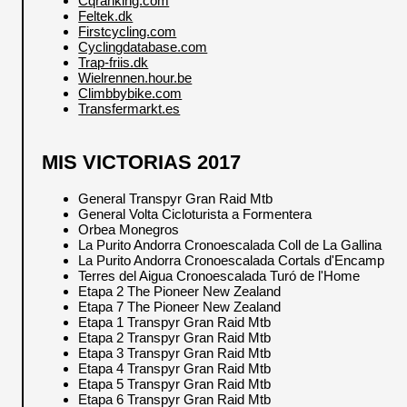
Cqranking.com
Feltek.dk
Firstcycling.com
Cyclingdatabase.com
Trap-friis.dk
Wielrennen.hour.be
Climbbybike.com
Transfermarkt.es
MIS VICTORIAS 2017
General Transpyr Gran Raid Mtb
General Volta Cicloturista a Formentera
Orbea Monegros
La Purito Andorra Cronoescalada Coll de La Gallina
La Purito Andorra Cronoescalada Cortals d'Encamp
Terres del Aigua Cronoescalada Turó de l'Home
Etapa 2 The Pioneer New Zealand
Etapa 7 The Pioneer New Zealand
Etapa 1 Transpyr Gran Raid Mtb
Etapa 2 Transpyr Gran Raid Mtb
Etapa 3 Transpyr Gran Raid Mtb
Etapa 4 Transpyr Gran Raid Mtb
Etapa 5 Transpyr Gran Raid Mtb
Etapa 6 Transpyr Gran Raid Mtb