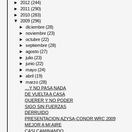
►
2012
(244)
►
2011
(290)
►
2010
(283)
▼
2009
(296)
►
diciembre
(28)
►
noviembre
(23)
►
octubre
(22)
►
septiembre
(28)
►
agosto
(27)
►
julio
(23)
►
junio
(22)
►
mayo
(24)
►
abril
(19)
▼
marzo
(28)
…Y NO PASA NADA
DE VUELTA A CASA
QUERER Y NO PODER
SIGO SIN FUERZAS
DERRUIDO
PRESENTACION AZYSA-CONOR WRC 2009
MEJOR A MI AIRE
CASI CAMINANDO…