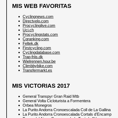
MIS WEB FAVORITAS
Cyclingnews.com
Directvelo.com
Procyclinglive.com
Uci.ch
Procyclingstats.com
Cqranking.com
Feltek.dk
Firstcycling.com
Cyclingdatabase.com
Trap-friis.dk
Wielrennen.hour.be
Climbbybike.com
Transfermarkt.es
MIS VICTORIAS 2017
General Transpyr Gran Raid Mtb
General Volta Cicloturista a Formentera
Orbea Monegros
La Purito Andorra Cronoescalada Coll de La Gallina
La Purito Andorra Cronoescalada Cortals d'Encamp