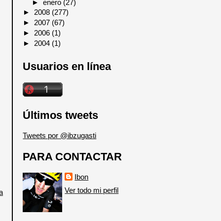
►
enero
(27)
►
2008
(277)
►
2007
(67)
►
2006
(1)
►
2004
(1)
Usuarios en línea
Últimos tweets
Tweets por @ibzugasti
PARA CONTACTAR
Ibon
Ver todo mi perfil
a