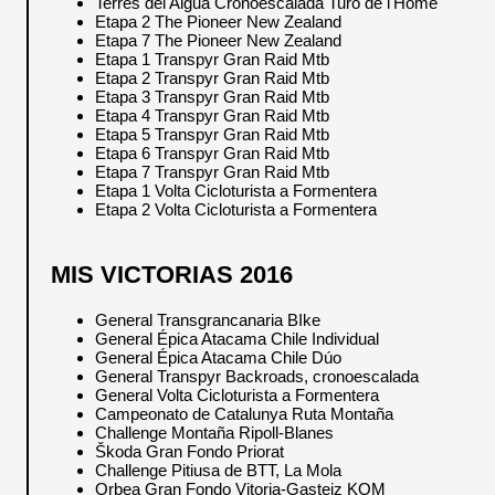
Terres del Aigua Cronoescalada Turó de l'Home
Etapa 2 The Pioneer New Zealand
Etapa 7 The Pioneer New Zealand
Etapa 1 Transpyr Gran Raid Mtb
Etapa 2 Transpyr Gran Raid Mtb
Etapa 3 Transpyr Gran Raid Mtb
Etapa 4 Transpyr Gran Raid Mtb
Etapa 5 Transpyr Gran Raid Mtb
Etapa 6 Transpyr Gran Raid Mtb
Etapa 7 Transpyr Gran Raid Mtb
Etapa 1 Volta Cicloturista a Formentera
Etapa 2 Volta Cicloturista a Formentera
MIS VICTORIAS 2016
General Transgrancanaria BIke
General Épica Atacama Chile Individual
General Épica Atacama Chile Dúo
General Transpyr Backroads, cronoescalada
General Volta Cicloturista a Formentera
Campeonato de Catalunya Ruta Montaña
Challenge Montaña Ripoll-Blanes
Škoda Gran Fondo Priorat
Challenge Pitiusa de BTT, La Mola
Orbea Gran Fondo Vitoria-Gasteiz KOM