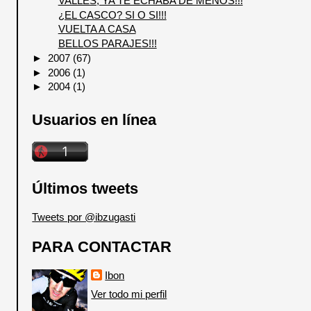
VALLES, YA TE ECHABA DE MENOS!!!
¿EL CASCO? SI O SI!!!
VUELTA A CASA
BELLOS PARAJES!!!
►
2007
(67)
►
2006
(1)
►
2004
(1)
Usuarios en línea
Últimos tweets
Tweets por @ibzugasti
PARA CONTACTAR
Ibon
Ver todo mi perfil