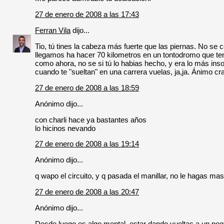
27 de enero de 2008 a las 17:43
Ferran Vila
dijo...
Tio, tú tines la cabeza más fuerte que las piernas. No s
llegamos ha hacer 70 kilometros en un tontodromo que te
como ahora, no se si tú lo habias hecho, y era lo más inso
cuando te "sueltan" en una carrera vuelas, ja,ja. Ánimo cr
27 de enero de 2008 a las 18:59
Anónimo dijo...
con charli hace ya bastantes años
lo hicinos nevando
27 de enero de 2008 a las 19:14
Anónimo dijo...
q wapo el circuito, y q pasada el manillar, no le hagas mas
27 de enero de 2008 a las 20:47
Anónimo dijo...
Desde luego es algo mental, estar dando vueltas a un peq