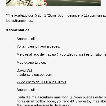
**He acabado con 5'20h 172kms 635m desnivel a 117ppm sin apen
los estiramientos.
9 comentarios:
Anónimo dijo...
Yo tambien lo hago a veces.
Me cae al lado del trabajo (Tyco Electronics) es un sitio t
Muy guapo tu blog.
David Vall
trisidents.blogspot.com
27 de enero de 2008 a las 16:59
Anónimo dijo...
Cada día me asombras más Ibon. ¿Cómo puedes estar 5 ho
horas en el rodillo? Joder, yo hago 40' y ya estoy más abur
Me parece admirable tu dedicación.