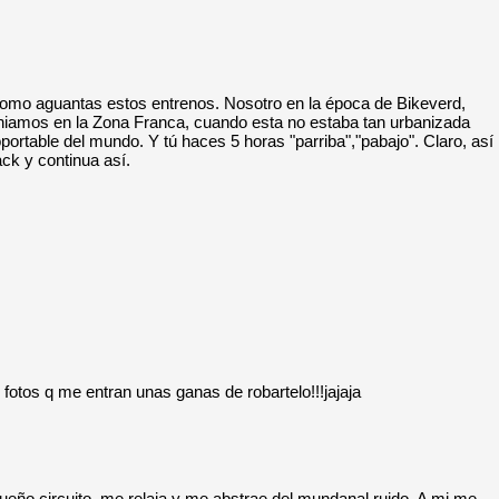
e como aguantas estos entrenos. Nosotro en la época de Bikeverd,
niamos en la Zona Franca, cuando esta no estaba tan urbanizada
portable del mundo. Y tú haces 5 horas "parriba","pabajo". Claro, así
ack y continua así.
 fotos q me entran unas ganas de robartelo!!!jajaja
ueño circuito, me relaja y me abstrae del mundanal ruido. A mi me