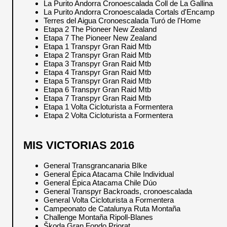
La Purito Andorra Cronoescalada Coll de La Gallina
La Purito Andorra Cronoescalada Cortals d'Encamp
Terres del Aigua Cronoescalada Turó de l'Home
Etapa 2 The Pioneer New Zealand
Etapa 7 The Pioneer New Zealand
Etapa 1 Transpyr Gran Raid Mtb
Etapa 2 Transpyr Gran Raid Mtb
Etapa 3 Transpyr Gran Raid Mtb
Etapa 4 Transpyr Gran Raid Mtb
Etapa 5 Transpyr Gran Raid Mtb
Etapa 6 Transpyr Gran Raid Mtb
Etapa 7 Transpyr Gran Raid Mtb
Etapa 1 Volta Cicloturista a Formentera
Etapa 2 Volta Cicloturista a Formentera
MIS VICTORIAS 2016
General Transgrancanaria BIke
General Épica Atacama Chile Individual
General Épica Atacama Chile Dúo
General Transpyr Backroads, cronoescalada
General Volta Cicloturista a Formentera
Campeonato de Catalunya Ruta Montaña
Challenge Montaña Ripoll-Blanes
Škoda Gran Fondo Priorat