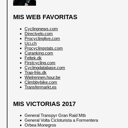
MIS WEB FAVORITAS
Cyclingnews.com
Directvelo.com
Procyclinglive.com
Uci.ch
Procyclingstats.com
Cqranking.com
Feltek.dk
Firstcycling.com
Cyclingdatabase.com
Trap-friis.dk
Wielrennen.hour.be
Climbbybike.com
Transfermarkt.es
MIS VICTORIAS 2017
General Transpyr Gran Raid Mtb
General Volta Cicloturista a Formentera
Orbea Monegros