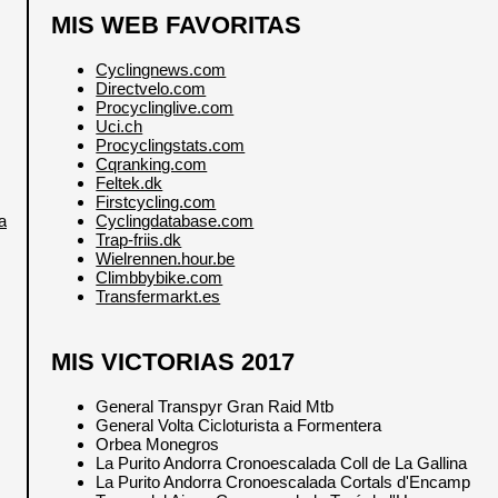
MIS WEB FAVORITAS
Cyclingnews.com
Directvelo.com
Procyclinglive.com
Uci.ch
Procyclingstats.com
Cqranking.com
Feltek.dk
Firstcycling.com
Cyclingdatabase.com
a
Trap-friis.dk
Wielrennen.hour.be
Climbbybike.com
Transfermarkt.es
MIS VICTORIAS 2017
General Transpyr Gran Raid Mtb
General Volta Cicloturista a Formentera
Orbea Monegros
La Purito Andorra Cronoescalada Coll de La Gallina
La Purito Andorra Cronoescalada Cortals d'Encamp