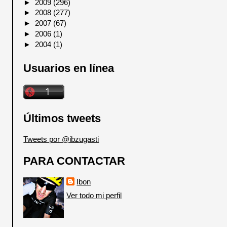
►
2009
(296)
►
2008
(277)
►
2007
(67)
►
2006
(1)
►
2004
(1)
Usuarios en línea
Últimos tweets
Tweets por @ibzugasti
PARA CONTACTAR
Ibon
Ver todo mi perfil