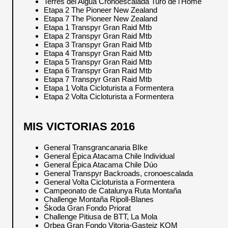
Terres del Aigua Cronoescalada Turó de l'Home
Etapa 2 The Pioneer New Zealand
Etapa 7 The Pioneer New Zealand
Etapa 1 Transpyr Gran Raid Mtb
Etapa 2 Transpyr Gran Raid Mtb
Etapa 3 Transpyr Gran Raid Mtb
Etapa 4 Transpyr Gran Raid Mtb
Etapa 5 Transpyr Gran Raid Mtb
Etapa 6 Transpyr Gran Raid Mtb
Etapa 7 Transpyr Gran Raid Mtb
Etapa 1 Volta Cicloturista a Formentera
Etapa 2 Volta Cicloturista a Formentera
MIS VICTORIAS 2016
General Transgrancanaria BIke
General Épica Atacama Chile Individual
General Épica Atacama Chile Dúo
General Transpyr Backroads, cronoescalada
General Volta Cicloturista a Formentera
Campeonato de Catalunya Ruta Montaña
Challenge Montaña Ripoll-Blanes
Škoda Gran Fondo Priorat
Challenge Pitiusa de BTT, La Mola
Orbea Gran Fondo Vitoria-Gasteiz KOM