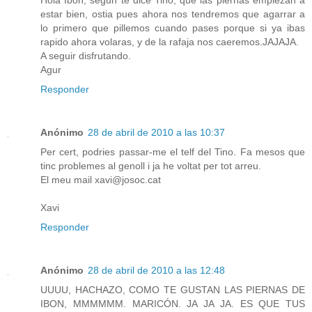
Hola Ibon, segun te dice Tino, que las piernas empiezan a
estar bien, ostia pues ahora nos tendremos que agarrar a
lo primero que pillemos cuando pases porque si ya ibas
rapido ahora volaras, y de la rafaja nos caeremos.JAJAJA.
A seguir disfrutando.
Agur
Responder
Anónimo
28 de abril de 2010 a las 10:37
Per cert, podries passar-me el telf del Tino. Fa mesos que
tinc problemes al genoll i ja he voltat per tot arreu.
El meu mail xavi@josoc.cat
Xavi
Responder
Anónimo
28 de abril de 2010 a las 12:48
UUUU, HACHAZO, COMO TE GUSTAN LAS PIERNAS DE
IBON, MMMMMM. MARICÓN. JA JA JA. ES QUE TUS