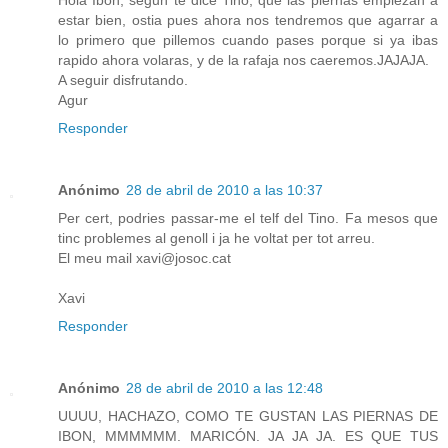
Hola Ibon, segun te dice Tino, que las piernas empiezan a
estar bien, ostia pues ahora nos tendremos que agarrar a
lo primero que pillemos cuando pases porque si ya ibas
rapido ahora volaras, y de la rafaja nos caeremos.JAJAJA.
A seguir disfrutando.
Agur
Responder
Anónimo
28 de abril de 2010 a las 10:37
Per cert, podries passar-me el telf del Tino. Fa mesos que
tinc problemes al genoll i ja he voltat per tot arreu.
El meu mail xavi@josoc.cat
Xavi
Responder
Anónimo
28 de abril de 2010 a las 12:48
UUUU, HACHAZO, COMO TE GUSTAN LAS PIERNAS DE
IBON, MMMMMM. MARICÓN. JA JA JA. ES QUE TUS