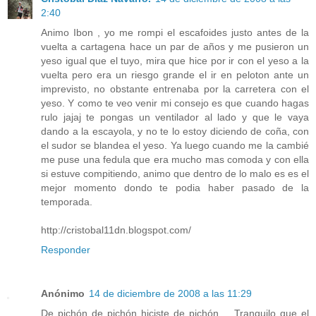
2:40
Animo Ibon , yo me rompi el escafoides justo antes de la
vuelta a cartagena hace un par de años y me pusieron un
yeso igual que el tuyo, mira que hice por ir con el yeso a la
vuelta pero era un riesgo grande el ir en peloton ante un
imprevisto, no obstante entrenaba por la carretera con el
yeso. Y como te veo venir mi consejo es que cuando hagas
rulo jajaj te pongas un ventilador al lado y que le vaya
dando a la escayola, y no te lo estoy diciendo de coña, con
el sudor se blandea el yeso. Ya luego cuando me la cambié
me puse una fedula que era mucho mas comoda y con ella
si estuve compitiendo, animo que dentro de lo malo es es el
mejor momento dondo te podia haber pasado de la
temporada.
http://cristobal11dn.blogspot.com/
Responder
Anónimo
14 de diciembre de 2008 a las 11:29
De pichón de pichón hiciste de pichón.... Tranquilo que el