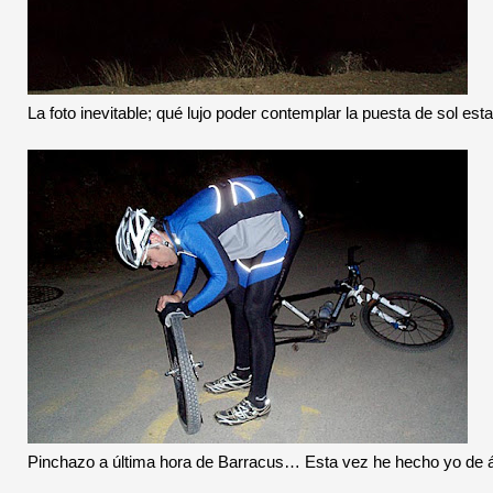
La foto inevitable; qué lujo poder contemplar la puesta de sol esta 
Pinchazo a última hora de Barracus… Esta vez he hecho yo de á