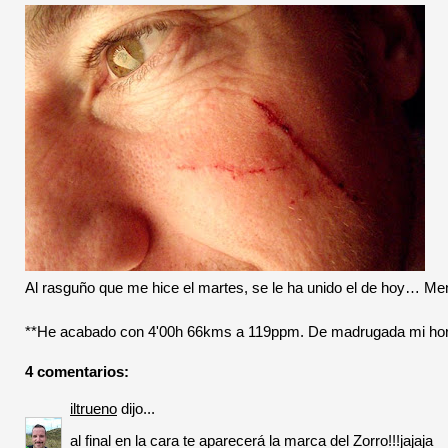
Al rasguño que me hice el martes, se le ha unido el de hoy… Men
**He acabado con 4'00h 66kms a 119ppm. De madrugada mi hora 
4 comentarios:
iltrueno
dijo...
al final en la cara te aparecerá la marca del Zorro!!!jajaja