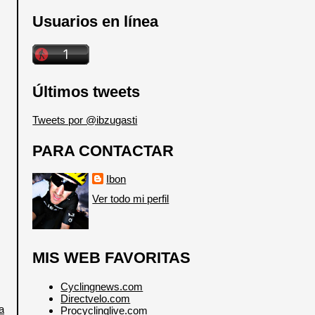
Usuarios en línea
Últimos tweets
Tweets por @ibzugasti
PARA CONTACTAR
Ibon
Ver todo mi perfil
MIS WEB FAVORITAS
Cyclingnews.com
Directvelo.com
a
Procyclinglive.com