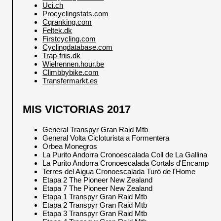
Uci.ch
Procyclingstats.com
Cqranking.com
Feltek.dk
Firstcycling.com
Cyclingdatabase.com
Trap-friis.dk
Wielrennen.hour.be
Climbbybike.com
Transfermarkt.es
MIS VICTORIAS 2017
General Transpyr Gran Raid Mtb
General Volta Cicloturista a Formentera
Orbea Monegros
La Purito Andorra Cronoescalada Coll de La Gallina
La Purito Andorra Cronoescalada Cortals d'Encamp
Terres del Aigua Cronoescalada Turó de l'Home
Etapa 2 The Pioneer New Zealand
Etapa 7 The Pioneer New Zealand
Etapa 1 Transpyr Gran Raid Mtb
Etapa 2 Transpyr Gran Raid Mtb
Etapa 3 Transpyr Gran Raid Mtb