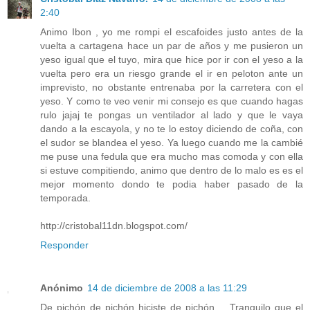
2:40
Animo Ibon , yo me rompi el escafoides justo antes de la
vuelta a cartagena hace un par de años y me pusieron un
yeso igual que el tuyo, mira que hice por ir con el yeso a la
vuelta pero era un riesgo grande el ir en peloton ante un
imprevisto, no obstante entrenaba por la carretera con el
yeso. Y como te veo venir mi consejo es que cuando hagas
rulo jajaj te pongas un ventilador al lado y que le vaya
dando a la escayola, y no te lo estoy diciendo de coña, con
el sudor se blandea el yeso. Ya luego cuando me la cambié
me puse una fedula que era mucho mas comoda y con ella
si estuve compitiendo, animo que dentro de lo malo es es el
mejor momento dondo te podia haber pasado de la
temporada.
http://cristobal11dn.blogspot.com/
Responder
Anónimo
14 de diciembre de 2008 a las 11:29
De pichón de pichón hiciste de pichón.... Tranquilo que el