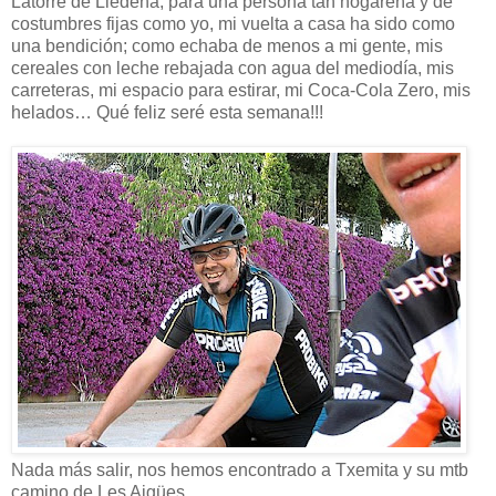
Latorre de Liédena, para una persona tan hogareña y de
costumbres fijas como yo, mi vuelta a casa ha sido como
una bendición; como echaba de menos a mi gente, mis
cereales con leche rebajada con agua del mediodía, mis
carreteras, mi espacio para estirar, mi Coca-Cola Zero, mis
helados… Qué feliz seré esta semana!!!
Nada más salir, nos hemos encontrado a Txemita y su mtb
camino de Les Aigües…