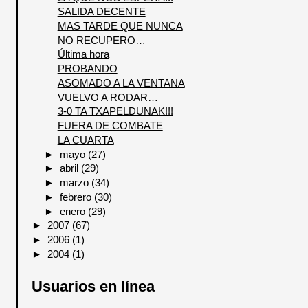
SALIDA DECENTE
MAS TARDE QUE NUNCA
NO RECUPERO…
Última hora
PROBANDO
ASOMADO A LA VENTANA
VUELVO A RODAR…
3-0 TA TXAPELDUNAK!!!
FUERA DE COMBATE
LA CUARTA
►
mayo
(27)
►
abril
(29)
►
marzo
(34)
►
febrero
(30)
►
enero
(29)
►
2007
(67)
►
2006
(1)
►
2004
(1)
Usuarios en línea