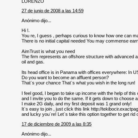
LORENZO
27 de junio de 2008 a las 14:59
Anónimo dijo...
Hi !.
You re, I guess , perhaps curious to know how one can m
There is no initial capital needed You may commense earn
AimTrust is what you need
The firm represents an offshore structure with advanced a
oil and gas.
Its head office is in Panama with offices everywhere: In
Do you want to become an affluent person?
That`s your chance That`s what you wish in the long run!
I feel good, I began to take up income with the help of thi
and I invite you to do the same. If it gets down to choose a 
I make 2G daily, and my first deposit was 1 grand only!
It`s easy to join , just click this link http://tekibocir.exac
and lucky you`re! Let`s take this option together to get rid o
17 de diciembre de 2009 a las 8:35
Anónimo dijo...