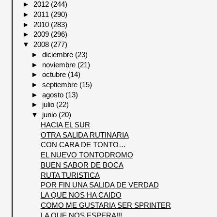
►
2012
(244)
►
2011
(290)
►
2010
(283)
►
2009
(296)
▼
2008
(277)
►
diciembre
(23)
►
noviembre
(21)
►
octubre
(14)
►
septiembre
(15)
►
agosto
(13)
►
julio
(22)
▼
junio
(20)
HACIA EL SUR
OTRA SALIDA RUTINARIA
CON CARA DE TONTO…
EL NUEVO TONTODROMO
BUEN SABOR DE BOCA
RUTA TURISTICA
POR FIN UNA SALIDA DE VERDAD
LA QUE NOS HA CAIDO
COMO ME GUSTARIA SER SPRINTER
LA QUE NOS ESPERA!!!