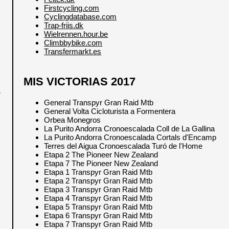
Firstcycling.com
Cyclingdatabase.com
Trap-friis.dk
Wielrennen.hour.be
Climbbybike.com
Transfermarkt.es
MIS VICTORIAS 2017
r
General Transpyr Gran Raid Mtb
General Volta Cicloturista a Formentera
Orbea Monegros
La Purito Andorra Cronoescalada Coll de La Gallina
La Purito Andorra Cronoescalada Cortals d'Encamp
Terres del Aigua Cronoescalada Turó de l'Home
Etapa 2 The Pioneer New Zealand
Etapa 7 The Pioneer New Zealand
Etapa 1 Transpyr Gran Raid Mtb
Etapa 2 Transpyr Gran Raid Mtb
Etapa 3 Transpyr Gran Raid Mtb
Etapa 4 Transpyr Gran Raid Mtb
Etapa 5 Transpyr Gran Raid Mtb
Etapa 6 Transpyr Gran Raid Mtb
Etapa 7 Transpyr Gran Raid Mtb