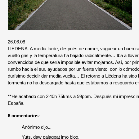
26.06.08
LIEDENA. A media tarde, después de comer, vaguear un buen rato 
vuelto gris y la temperatura ha bajado radicalmente… Iba a llove
convencidos de que sería imposible evitar mojarnos. Así, por pr
rumbo hacia el sur, ayudados por un fuerte viento; con lo cómo
durísimo decidir dar media vuelta… El retorno a Liédena ha sido
tormenta no ha descargado hasta que estábamos a resguardo en 
**He acabado con 2'40h 75kms a 99ppm. Después mi imprescindib
España.
6 comentarios:
Anónimo dijo...
Yuts, daw palagpat imo blog.