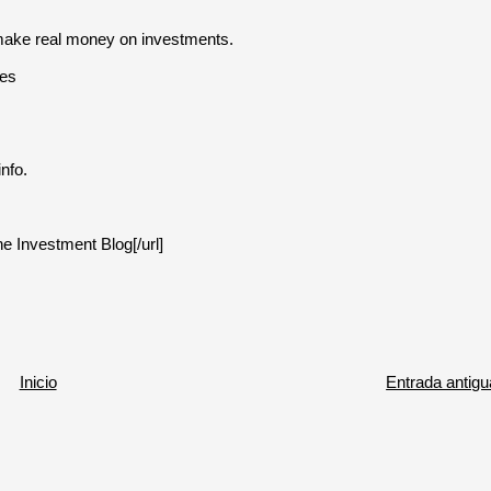
make real money on investments.
oes
nfo.
ne Investment Blog[/url]
Inicio
Entrada antigu