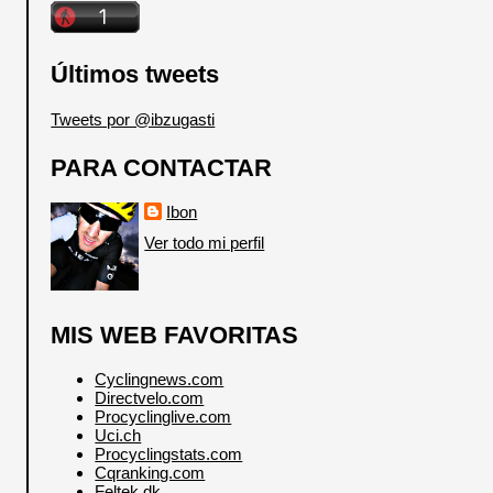
Últimos tweets
Tweets por @ibzugasti
PARA CONTACTAR
Ibon
Ver todo mi perfil
MIS WEB FAVORITAS
Cyclingnews.com
Directvelo.com
Procyclinglive.com
Uci.ch
Procyclingstats.com
Cqranking.com
Feltek.dk