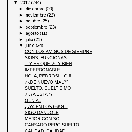
▼
2012
(244)
►
diciembre
(20)
►
noviembre
(22)
►
octubre
(25)
►
septiembre
(23)
►
agosto
(11)
►
julio
(21)
▼
junio
(24)
CON LOS AMIGOS DE SIEMPRE
SKINS, FUNCIONAS
…Y ES QUE VOY BIEN
IMPERDONABLE
HOLA, PEDROSILLO!!!
¿¿DE NUEVO MAL??
SUELTO, SUELTISIMO
¿¿YA ESTA??
GENIAL
¡¡¡YA EN LOS 66KG!!!
SIGO DANDOLE
MEJOR CON SOL
CANSADO PERO SUELTO
CALIDAD, CALIDAD