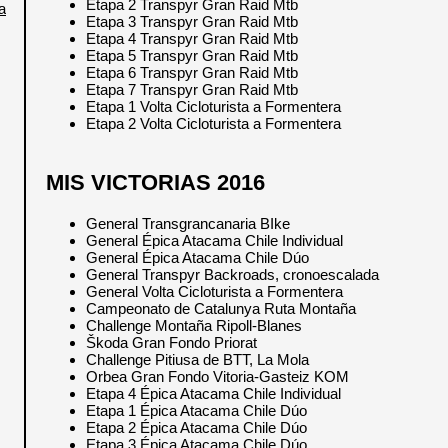
Etapa 2 Transpyr Gran Raid Mtb
a
Etapa 3 Transpyr Gran Raid Mtb
Etapa 4 Transpyr Gran Raid Mtb
Etapa 5 Transpyr Gran Raid Mtb
Etapa 6 Transpyr Gran Raid Mtb
Etapa 7 Transpyr Gran Raid Mtb
Etapa 1 Volta Cicloturista a Formentera
Etapa 2 Volta Cicloturista a Formentera
MIS VICTORIAS 2016
General Transgrancanaria BIke
General Épica Atacama Chile Individual
General Épica Atacama Chile Dúo
General Transpyr Backroads, cronoescalada
General Volta Cicloturista a Formentera
Campeonato de Catalunya Ruta Montaña
Challenge Montaña Ripoll-Blanes
Škoda Gran Fondo Priorat
Challenge Pitiusa de BTT, La Mola
Orbea Gran Fondo Vitoria-Gasteiz KOM
Etapa 4 Épica Atacama Chile Individual
Etapa 1 Épica Atacama Chile Dúo
Etapa 2 Épica Atacama Chile Dúo
Etapa 3 Épica Atacama Chile Dúo