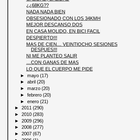
¿¿68KG??
NADA NADA BIEN
OBSESIONADO CON LOS 34KMH
MEJOR DESCANSO DOS
EN CASA MOLIDO, EN BICI FACIL
DESPIERTO!!!
MAS DE CIEN… VEINTIOCHO SESIONES
DESPUES!!!
NI ME PLANTEO SALIR
…CON GANAS DE MAS
LO QUE EL CUERPO ME PIDE
►
mayo
(17)
►
abril
(20)
►
marzo
(20)
►
febrero
(20)
►
enero
(21)
►
2011
(290)
►
2010
(283)
►
2009
(296)
►
2008
(277)
►
2007
(67)