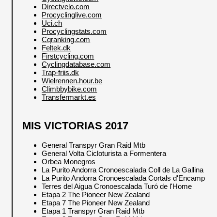
Directvelo.com
Procyclinglive.com
Uci.ch
Procyclingstats.com
Cqranking.com
Feltek.dk
Firstcycling.com
Cyclingdatabase.com
Trap-friis.dk
Wielrennen.hour.be
Climbbybike.com
Transfermarkt.es
MIS VICTORIAS 2017
General Transpyr Gran Raid Mtb
General Volta Cicloturista a Formentera
Orbea Monegros
La Purito Andorra Cronoescalada Coll de La Gallina
La Purito Andorra Cronoescalada Cortals d'Encamp
Terres del Aigua Cronoescalada Turó de l'Home
Etapa 2 The Pioneer New Zealand
Etapa 7 The Pioneer New Zealand
Etapa 1 Transpyr Gran Raid Mtb