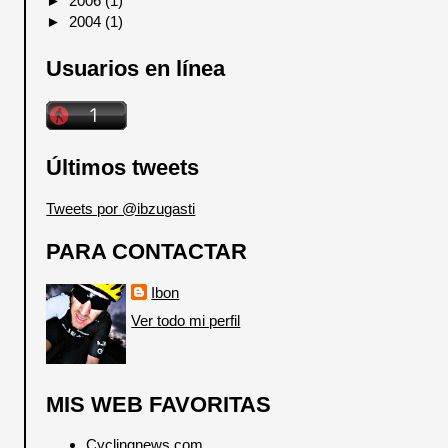
►
2006
(1)
►
2004
(1)
Usuarios en línea
Últimos tweets
Tweets por @ibzugasti
PARA CONTACTAR
Ibon
Ver todo mi perfil
MIS WEB FAVORITAS
Cyclingnews.com