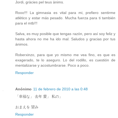
Jordi, gràcies pel teus ànims.
Rooo!!! La gimnasia es vital para mi, prefiero sentirme
atlético y estar más pesado. Mucha fuerza para ti también
para el mtb!!!
Salva, es muy posible que tengas razón, pero así soy feliz y
hasta ahora no me ha ido mal. Saludos y gracias por tus
ánimos.
Roberxinzo, para que yo mismo me vea fino, es que es
exagerado, te lo aseguro. Lo del rodillo, es cuestión de
mentalizarse y acostumbrarse. Poco a poco.
Responder
Anónimo
11 de febrero de 2010 a las 0:48
「幸福な」 去年 愛」 私の」
おまえを 望み
Responder