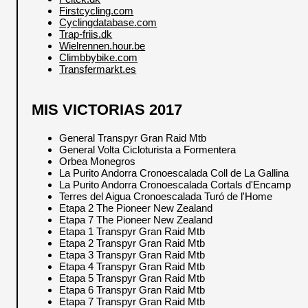
Firstcycling.com
Cyclingdatabase.com
Trap-friis.dk
Wielrennen.hour.be
Climbbybike.com
Transfermarkt.es
MIS VICTORIAS 2017
General Transpyr Gran Raid Mtb
General Volta Cicloturista a Formentera
Orbea Monegros
La Purito Andorra Cronoescalada Coll de La Gallina
La Purito Andorra Cronoescalada Cortals d'Encamp
Terres del Aigua Cronoescalada Turó de l'Home
Etapa 2 The Pioneer New Zealand
Etapa 7 The Pioneer New Zealand
Etapa 1 Transpyr Gran Raid Mtb
Etapa 2 Transpyr Gran Raid Mtb
Etapa 3 Transpyr Gran Raid Mtb
Etapa 4 Transpyr Gran Raid Mtb
Etapa 5 Transpyr Gran Raid Mtb
Etapa 6 Transpyr Gran Raid Mtb
Etapa 7 Transpyr Gran Raid Mtb