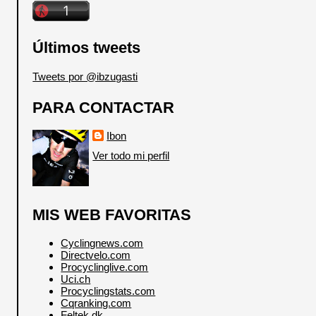
Últimos tweets
Tweets por @ibzugasti
PARA CONTACTAR
Ibon
Ver todo mi perfil
MIS WEB FAVORITAS
Cyclingnews.com
Directvelo.com
Procyclinglive.com
Uci.ch
Procyclingstats.com
Cqranking.com
Feltek.dk