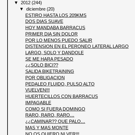
▼
2012
(244)
▼
diciembre
(20)
ESTIRO HASTA LOS 209KMS
DOS DIAS SUAVE
HOY MANDABA BARRACUS
PRIMER DIA SIN DOLOR
POR LO MENOS PUEDO SALIR
DISTENSION EN EL PERONEO LATERAL LARGO
LARGO, SOLO Y DANDOLE
SE ME HARA PESADO
¿¿SOLO BICI??
SALIDA BIKETRAINING
POR OBLIGACION
PEDALEO FLUIDO, PULSO ALTO
VUELVEN!!!
HUERTECILLOS CON BARRACUS
IMPAGABLE
COMO SI FUERA DOMINGO
RARO, RARO, RARO…
¿¿CAMINAR?? QUE PALO…
MAS Y MAS MONTE
NO OS QUIERO NI VER!!!