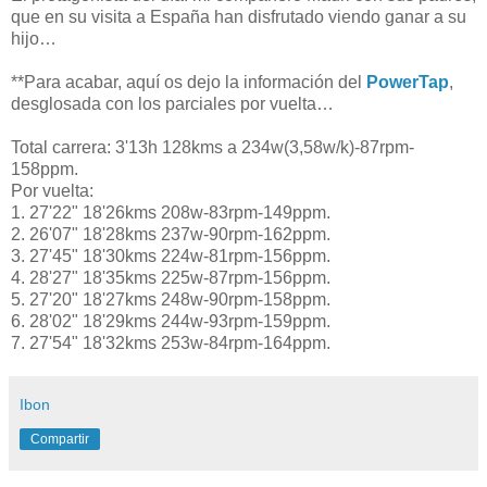
que en su visita a España han disfrutado viendo ganar a su
hijo…
**Para acabar, aquí os dejo la información del
PowerTap
,
desglosada con los parciales por vuelta…
Total carrera: 3'13h 128kms a 234w(3,58w/k)-87rpm-
158ppm.
Por vuelta:
1. 27'22" 18'26kms 208w-83rpm-149ppm.
2. 26'07" 18'28kms 237w-90rpm-162ppm.
3. 27'45" 18'30kms 224w-81rpm-156ppm.
4. 28'27" 18'35kms 225w-87rpm-156ppm.
5. 27'20" 18'27kms 248w-90rpm-158ppm.
6. 28'02" 18'29kms 244w-93rpm-159ppm.
7. 27'54" 18'32kms 253w-84rpm-164ppm.
Ibon
Compartir