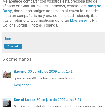
Me apetece compartir con vosotros esta preciosa foto del
sábado en Sant Jaume del Domenys, extraída del
blog de
Dany
, donde dos amigos transmiten al cruzar la línea de
meta un compañerismo y una complicidad indescriptible,
tras el retorno a la competición del gran
Masferrer
… Pit i
Collons Jordi!!! Photo©: Yolanda
Ibon
Compartir
5 comentarios:
iltrueno
30 de julio de 2009 a las 1:41
grande Jordi!!! nos has dado una lección!
Responder
Daniel Lopez
30 de julio de 2009 a las 8:29
Gracias por el detalle Ibon,no sabes la alegria que me lleve