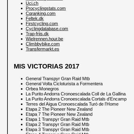
Uci.ch
Procyclingstats.com
Cqranking.com
Feltek.dk
Firstcycling.com
Cyclingdatabase.com
Trap-friis.dk
Wielrennen.hour.be
Climbbybike.com
Transfermarkt.es
MIS VICTORIAS 2017
General Transpyr Gran Raid Mtb
General Volta Cicloturista a Formentera
Orbea Monegros
La Purito Andorra Cronoescalada Coll de La Gallina
La Purito Andorra Cronoescalada Cortals d'Encamp
Terres del Aigua Cronoescalada Turó de l'Home
Etapa 2 The Pioneer New Zealand
Etapa 7 The Pioneer New Zealand
Etapa 1 Transpyr Gran Raid Mtb
Etapa 2 Transpyr Gran Raid Mtb
Etapa 3 Transpyr Gran Raid Mtb