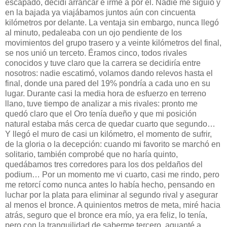
escapado, decidí arrancar e irme a por él. Nadie me siguió y
en la bajada ya viajábamos juntos aún con cincuenta
kilómetros por delante. La ventaja sin embargo, nunca llegó
al minuto, pedaleaba con un ojo pendiente de los
movimientos del grupo trasero y a veinte kilómetros del final,
se nos unió un terceto. Éramos cinco, todos rivales
conocidos y tuve claro que la carrera se decidiría entre
nosotros: nadie escatimó, volamos dando relevos hasta el
final, donde una pared del 19% pondría a cada uno en su
lugar. Durante casi la media hora de esfuerzo en terreno
llano, tuve tiempo de analizar a mis rivales: pronto me
quedó claro que el Oro tenía dueño y que mi posición
natural estaba más cerca de quedar cuarto que segundo…
Y llegó el muro de casi un kilómetro, el momento de sufrir,
de la gloria o la decepción: cuando mi favorito se marchó en
solitario, también comprobé que no haría quinto,
quedábamos tres corredores para los dos peldaños del
podium… Por un momento me vi cuarto, casi me rindo, pero
me retorcí como nunca antes lo había hecho, pensando en
luchar por la plata para eliminar al segundo rival y asegurar
al menos el bronce. A quinientos metros de meta, miré hacia
atrás, seguro que el bronce era mío, ya era feliz, lo tenía,
pero con la tranquilidad de saberme tercero, aguanté a