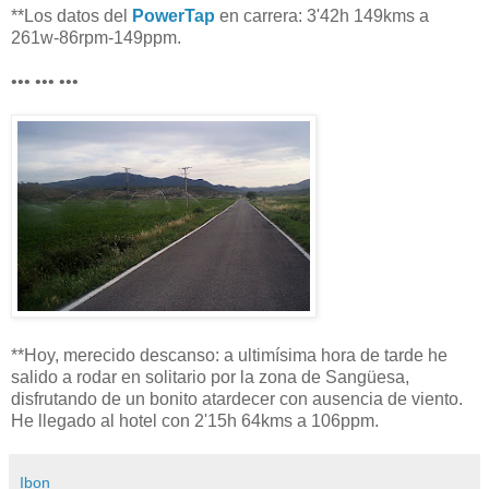
**Los datos del
PowerTap
en carrera: 3'42h 149kms a
261w-86rpm-149ppm.
••• ••• •••
**Hoy, merecido descanso: a ultimísima hora de tarde he
salido a rodar en solitario por la zona de Sangüesa,
disfrutando de un bonito atardecer con ausencia de viento.
He llegado al hotel con 2'15h 64kms a 106ppm.
Ibon