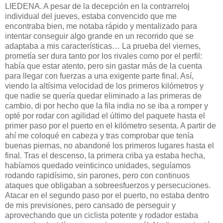
LIEDENA. A pesar de la decepción en la contrarreloj
individual del jueves, estaba convencido que me
encontraba bien, me notaba rápido y mentalizado para
intentar conseguir algo grande en un recorrido que se
adaptaba a mis características… La prueba del viernes,
prometía ser dura tanto por los rivales como por el perfil:
había que estar atento, pero sin gastar más de la cuenta
para llegar con fuerzas a una exigente parte final. Así,
viendo la altísima velocidad de los primeros kilómetros y
que nadie se quería quedar eliminado a las primeras de
cambio, di por hecho que la fila india no se iba a romper y
opté por rodar con agilidad el último del paquete hasta el
primer paso por el puerto en el kilómetro sesenta. A partir de
ahí me coloqué en cabeza y tras comprobar que tenía
buenas piernas, no abandoné los primeros lugares hasta el
final. Tras el descenso, la primera criba ya estaba hecha,
habíamos quedado veinticinco unidades, seguíamos
rodando rapidísimo, sin parones, pero con continuos
ataques que obligaban a sobreesfuerzos y persecuciones.
Atacar en el segundo paso por el puerto, no estaba dentro
de mis previsiones, pero cansado de perseguir y
aprovechando que un ciclista potente y rodador estaba