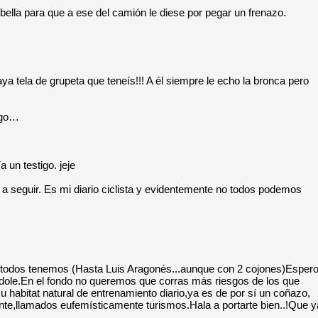
ella para que a ese del camión le diese por pegar un frenazo.
 tela de grupeta que teneís!!! A él siempre le echo la bronca pero
ngo…
 un testigo. jeje
 seguir. Es mi diario ciclista y evidentemente no todos podemos
ue todos tenemos (Hasta Luis Aragonés...aunque con 2 cojones)Esper
índole.En el fondo no queremos que corras más riesgos de los que
u habitat natural de entrenamiento diario,ya es de por sí un coñazo,
ente,llamados eufemísticamente turismos.Hala a portarte bien..!Que y