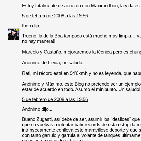
Estoy totalmente de acuerdo con Máximo Ibón, la vida es b
5 de febrero de 2008 a las 19:56
Ibon
dijo...
Trueno, la de la Boa tampoco está mucho más limpia… vaya
no hay manera!!!
Marcelo y Castaño, mejoraremos la técnica pero es chu
Anónimo de Lleida, un saludo.
Rafi, mi récord está en 94'6kmh y no es leyenda, que había
Anónimo y Máximo, este Blog no pretende ser un ejemplo a
estar de acuerdo en todo. Asumo el minipunto. Un saludo!
5 de febrero de 2008 a las 19:56
Anónimo dijo...
Bueno Zugasti, así debe de ser, asumir los "deslices" q
que no vuelvas a intentar batir records de esta estúpida 
intrínsecamente conlleva este maravilloso deporte y que s
con tanto garrulo y garrula al volante de tanques ultimam
no estás en edad de estas cosas.