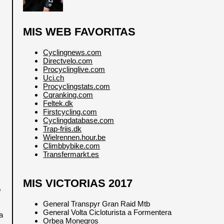
MIS WEB FAVORITAS
Cyclingnews.com
Directvelo.com
Procyclinglive.com
Uci.ch
Procyclingstats.com
Cqranking.com
Feltek.dk
Firstcycling.com
Cyclingdatabase.com
Trap-friis.dk
Wielrennen.hour.be
Climbbybike.com
Transfermarkt.es
MIS VICTORIAS 2017
o
General Transpyr Gran Raid Mtb
General Volta Cicloturista a Formentera
a
Orbea Monegros