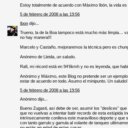
Estoy totalmente de acuerdo con Máximo Ibón, la vida es b
5 de febrero de 2008 a las 19:56
Ibon
dijo...
Trueno, la de la Boa tampoco está mucho más limpia… vaya
no hay manera!!!
Marcelo y Castaño, mejoraremos la técnica pero es chu
Anónimo de Lleida, un saludo.
Rafi, mi récord está en 94'6kmh y no es leyenda, que había
Anónimo y Máximo, este Blog no pretende ser un ejemplo a
estar de acuerdo en todo. Asumo el minipunto. Un saludo!
5 de febrero de 2008 a las 19:56
Anónimo dijo...
Bueno Zugasti, así debe de ser, asumir los "deslices" q
que no vuelvas a intentar batir records de esta estúpida 
intrínsecamente conlleva este maravilloso deporte y que s
con tanto garrulo y garrula al volante de tanques ultimam
no estás en edad de estas cosas.