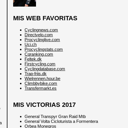
MIS WEB FAVORITAS
Cyclingnews.com
Directvelo.com
Procyclinglive.com
Uci.ch
Procyclingstats.com
Cqranking.com
Feltek.dk
Firstcycling.com
Cyclingdatabase.com
Trap-friis.dk
Wielrennen.hour.be
Climbbybike.com
Transfermarkt.es
MIS VICTORIAS 2017
o
General Transpyr Gran Raid Mtb
General Volta Cicloturista a Formentera
a
Orbea Monegros