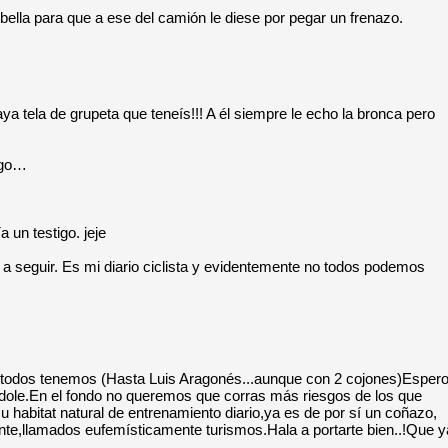
ella para que a ese del camión le diese por pegar un frenazo.
 tela de grupeta que teneís!!! A él siempre le echo la bronca pero
ngo…
 un testigo. jeje
 seguir. Es mi diario ciclista y evidentemente no todos podemos
ue todos tenemos (Hasta Luis Aragonés...aunque con 2 cojones)Esper
índole.En el fondo no queremos que corras más riesgos de los que
u habitat natural de entrenamiento diario,ya es de por sí un coñazo,
ente,llamados eufemísticamente turismos.Hala a portarte bien..!Que y