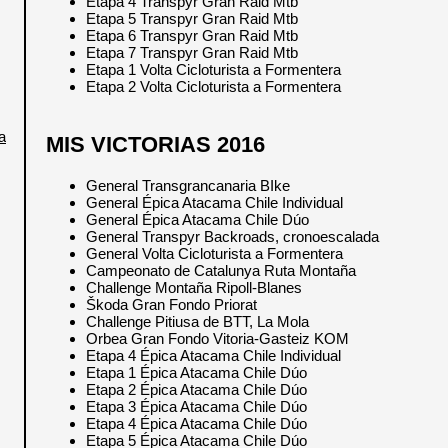
Etapa 4 Transpyr Gran Raid Mtb
Etapa 5 Transpyr Gran Raid Mtb
Etapa 6 Transpyr Gran Raid Mtb
Etapa 7 Transpyr Gran Raid Mtb
Etapa 1 Volta Cicloturista a Formentera
Etapa 2 Volta Cicloturista a Formentera
a
MIS VICTORIAS 2016
General Transgrancanaria BIke
General Épica Atacama Chile Individual
General Épica Atacama Chile Dúo
General Transpyr Backroads, cronoescalada
General Volta Cicloturista a Formentera
Campeonato de Catalunya Ruta Montaña
Challenge Montaña Ripoll-Blanes
Škoda Gran Fondo Priorat
Challenge Pitiusa de BTT, La Mola
Orbea Gran Fondo Vitoria-Gasteiz KOM
Etapa 4 Épica Atacama Chile Individual
Etapa 1 Épica Atacama Chile Dúo
Etapa 2 Épica Atacama Chile Dúo
Etapa 3 Épica Atacama Chile Dúo
Etapa 4 Épica Atacama Chile Dúo
Etapa 5 Épica Atacama Chile Dúo