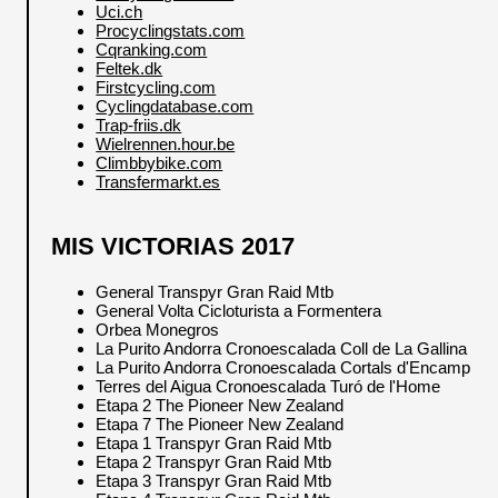
Uci.ch
Procyclingstats.com
Cqranking.com
Feltek.dk
Firstcycling.com
Cyclingdatabase.com
Trap-friis.dk
Wielrennen.hour.be
Climbbybike.com
Transfermarkt.es
MIS VICTORIAS 2017
General Transpyr Gran Raid Mtb
General Volta Cicloturista a Formentera
Orbea Monegros
La Purito Andorra Cronoescalada Coll de La Gallina
La Purito Andorra Cronoescalada Cortals d'Encamp
Terres del Aigua Cronoescalada Turó de l'Home
Etapa 2 The Pioneer New Zealand
Etapa 7 The Pioneer New Zealand
Etapa 1 Transpyr Gran Raid Mtb
Etapa 2 Transpyr Gran Raid Mtb
Etapa 3 Transpyr Gran Raid Mtb