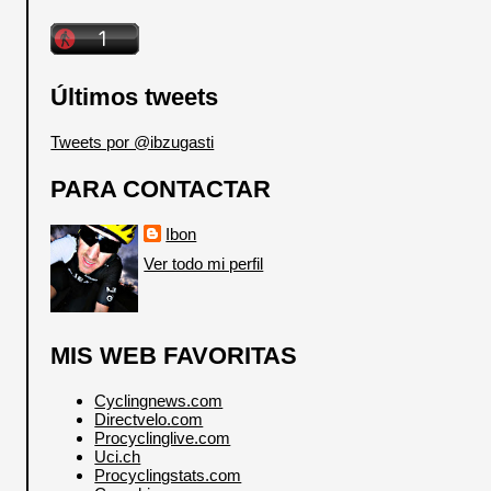
Últimos tweets
Tweets por @ibzugasti
PARA CONTACTAR
Ibon
Ver todo mi perfil
MIS WEB FAVORITAS
Cyclingnews.com
Directvelo.com
Procyclinglive.com
Uci.ch
Procyclingstats.com