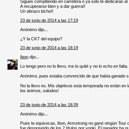
Sigues compitiendo en carretera o ya solo te dedicaras al
A recuperarse bien y a dar guerra!!
Un abrazo bicho!!
23 de junio de 2014 a las 17:19
Anónimo dijo...
¿Y la CKT del equipo?
23 de junio de 2014 a las 18:19
Ibon
dijo...
Lo tengo pero no lo llevo, me lo quité y no lo echo en falt
Anónimo, pues estaba convencido de que había ganado 
No la llevo no. Mis objetivos esta temporada no están en 
los ánimos, saludos!
23 de junio de 2014 a las 18:39
Anónimo dijo...
Pues te equivocas, Ibon, Armstrong no ganó ningún Tour de
fue desposeído de los 7 títulos por yonki. El ganador ha