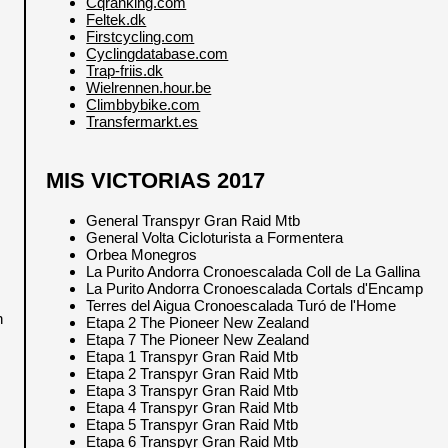
Cqranking.com
Feltek.dk
Firstcycling.com
Cyclingdatabase.com
Trap-friis.dk
Wielrennen.hour.be
Climbbybike.com
Transfermarkt.es
MIS VICTORIAS 2017
General Transpyr Gran Raid Mtb
General Volta Cicloturista a Formentera
Orbea Monegros
La Purito Andorra Cronoescalada Coll de La Gallina
La Purito Andorra Cronoescalada Cortals d'Encamp
Terres del Aigua Cronoescalada Turó de l'Home
n
Etapa 2 The Pioneer New Zealand
Etapa 7 The Pioneer New Zealand
Etapa 1 Transpyr Gran Raid Mtb
Etapa 2 Transpyr Gran Raid Mtb
Etapa 3 Transpyr Gran Raid Mtb
Etapa 4 Transpyr Gran Raid Mtb
Etapa 5 Transpyr Gran Raid Mtb
Etapa 6 Transpyr Gran Raid Mtb