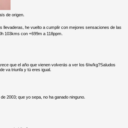
ís de origen.
ás llevaderas, he vuelto a cumplir con mejores sensaciones de las
3'20h 103kms con +699m a 118ppm.
arece que el año que vienen volverás a ver los 6/w/kg?Saludos
 va triunfa y tú eres igual.
cia de 2003; que yo sepa, no ha ganado ninguno.