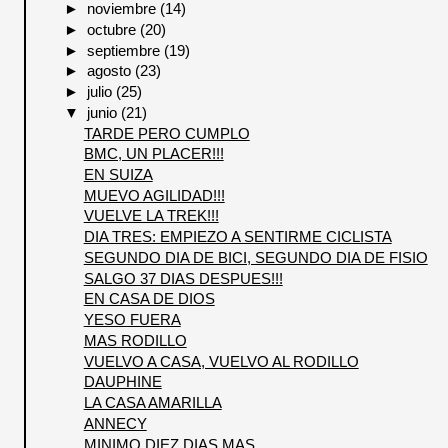
►
noviembre
(14)
►
octubre
(20)
►
septiembre
(19)
►
agosto
(23)
►
julio
(25)
▼
junio
(21)
TARDE PERO CUMPLO
BMC, UN PLACER!!!
EN SUIZA
MUEVO AGILIDAD!!!
VUELVE LA TREK!!!
DIA TRES: EMPIEZO A SENTIRME CICLISTA
SEGUNDO DIA DE BICI, SEGUNDO DIA DE FISIO
SALGO 37 DIAS DESPUES!!!
EN CASA DE DIOS
YESO FUERA
MAS RODILLO
VUELVO A CASA, VUELVO AL RODILLO
DAUPHINE
LA CASA AMARILLA
ANNECY
MINIMO DIEZ DIAS MAS