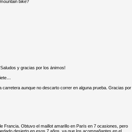
 mountain bike?
a. Saludos y gracias por los ánimos!
siete…
la carretera aunque no descarto correr en alguna prueba. Gracias por
 Francia. Obtuvo el maillot amarillo en París en 7 ocasiones, pero
 quedado desierto en esos 7 años, ya que los acompañantes en el