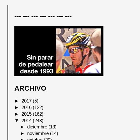
--- --- --- --- --- --- ---
ARCHIVO
►
2017
(5)
►
2016
(122)
►
2015
(162)
▼
2014
(243)
►
diciembre
(13)
►
noviembre
(14)
►
octubre
(20)