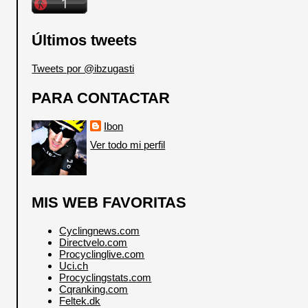
Últimos tweets
Tweets por @ibzugasti
PARA CONTACTAR
Ibon
Ver todo mi perfil
MIS WEB FAVORITAS
Cyclingnews.com
Directvelo.com
Procyclinglive.com
Uci.ch
Procyclingstats.com
Cqranking.com
Feltek.dk