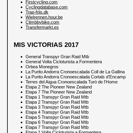
Firstcycling.com
Cyclingdatabase.com
Trap-friis.dk
Wielrennen.hour.be
Climbbybike.com
Transfermarkt.es
MIS VICTORIAS 2017
General Transpyr Gran Raid Mtb
General Volta Cicloturista a Formentera
Orbea Monegros
La Purito Andorra Cronoescalada Coll de La Gallina
La Purito Andorra Cronoescalada Cortals d'Encamp
Terres del Aigua Cronoescalada Turó de l'Home
Etapa 2 The Pioneer New Zealand
Etapa 7 The Pioneer New Zealand
Etapa 1 Transpyr Gran Raid Mtb
Etapa 2 Transpyr Gran Raid Mtb
Etapa 3 Transpyr Gran Raid Mtb
Etapa 4 Transpyr Gran Raid Mtb
Etapa 5 Transpyr Gran Raid Mtb
Etapa 6 Transpyr Gran Raid Mtb
Etapa 7 Transpyr Gran Raid Mtb
Etapa 1 Volta Cicloturista a Formentera