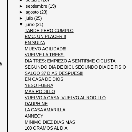
►
septiembre
(19)
►
agosto
(23)
►
julio
(25)
▼
junio
(21)
TARDE PERO CUMPLO
BMC, UN PLACER!!!
EN SUIZA
MUEVO AGILIDAD!!!
VUELVE LA TREK!!!
DIA TRES: EMPIEZO A SENTIRME CICLISTA
a
SEGUNDO DIA DE BICI, SEGUNDO DIA DE FISIO
SALGO 37 DIAS DESPUES!!!
EN CASA DE DIOS
YESO FUERA
MAS RODILLO
VUELVO A CASA, VUELVO AL RODILLO
DAUPHINE
LA CASA AMARILLA
ANNECY
MINIMO DIEZ DIAS MAS
100 GRAMOS AL DIA