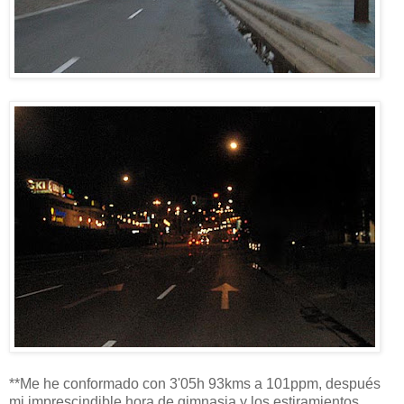
**Me he conformado con 3'05h 93kms a 101ppm, después
mi imprescindible hora de gimnasia y los estiramientos.