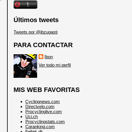
Últimos tweets
Tweets por @ibzugasti
PARA CONTACTAR
Ibon
Ver todo mi perfil
MIS WEB FAVORITAS
Cyclingnews.com
Directvelo.com
Procyclinglive.com
Uci.ch
Procyclingstats.com
Cqranking.com
Feltek.dk