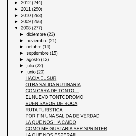
►
2012
(244)
►
2011
(290)
►
2010
(283)
►
2009
(296)
▼
2008
(277)
►
diciembre
(23)
►
noviembre
(21)
►
octubre
(14)
►
septiembre
(15)
►
agosto
(13)
►
julio
(22)
▼
junio
(20)
HACIA EL SUR
OTRA SALIDA RUTINARIA
CON CARA DE TONTO…
EL NUEVO TONTODROMO
BUEN SABOR DE BOCA
RUTA TURISTICA
POR FIN UNA SALIDA DE VERDAD
LA QUE NOS HA CAIDO
COMO ME GUSTARIA SER SPRINTER
LA QUE NOS ESPERA!!!