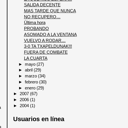
SALIDA DECENTE
MAS TARDE QUE NUNCA
NO RECUPERO…
Última hora
PROBANDO
ASOMADO A LA VENTANA
VUELVO A RODAR…
3-0 TA TXAPELDUNAK!!!
FUERA DE COMBATE
LA CUARTA
►
mayo
(27)
►
abril
(29)
►
marzo
(34)
►
febrero
(30)
►
enero
(29)
►
2007
(67)
►
2006
(1)
►
2004
(1)
a
Usuarios en línea
a