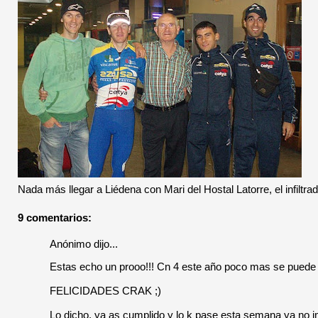
Nada más llegar a Liédena con Mari del Hostal Latorre, el infilt
9 comentarios:
Anónimo dijo...
Estas echo un prooo!!! Cn 4 este año poco mas se puede p
FELICIDADES CRAK ;)
Lo dicho, ya as cumplido y lo k pase esta semana ya no imp