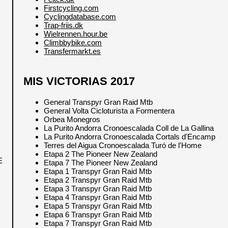
Firstcycling.com
Cyclingdatabase.com
Trap-friis.dk
Wielrennen.hour.be
Climbbybike.com
Transfermarkt.es
MIS VICTORIAS 2017
General Transpyr Gran Raid Mtb
General Volta Cicloturista a Formentera
Orbea Monegros
La Purito Andorra Cronoescalada Coll de La Gallina
La Purito Andorra Cronoescalada Cortals d'Encamp
Terres del Aigua Cronoescalada Turó de l'Home
Etapa 2 The Pioneer New Zealand
E
Etapa 7 The Pioneer New Zealand
Etapa 1 Transpyr Gran Raid Mtb
Etapa 2 Transpyr Gran Raid Mtb
Etapa 3 Transpyr Gran Raid Mtb
Etapa 4 Transpyr Gran Raid Mtb
Etapa 5 Transpyr Gran Raid Mtb
Etapa 6 Transpyr Gran Raid Mtb
Etapa 7 Transpyr Gran Raid Mtb