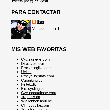
Tweets por @ibzugasti
PARA CONTACTAR
Ibon
Ver todo mi perfil
MIS WEB FAVORITAS
Cyclingnews.com
Directvelo.com
Procyclinglive.com
Uci.ch
Procyclingstats.com
Cqranking.com
Feltek.dk
Firstcycling.com
Cyclingdatabase.com
Trap-friis.dk
Wielrennen.hour.be
Climbbybike.com
Transfermarkt.es