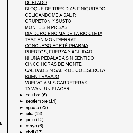
DOBLADO
BLOQUE DE TRES DIAS FINIQUITADO
OBLIGANDOME A SALIR
GRUPETON Y SUSTO
MONTE SIN PRISAS
DIA DURO ENCIMA DE LA BICICLETA
TEST EN MONTSERRAT
CONCURSO FORTÉ PHARMA
PUERTOS, FUERZA Y AGILIDAD
NI UNA PEDALADA SIN SENTIDO
CINCO HORAS DE MONTE
CALIDAD SIN SALIR DE COLLSEROLA
BUEN TRABAJO
VUELVO A MIS CARRETERAS
TAIWAN, UN PLACER
►
octubre
(6)
►
septiembre
(14)
►
agosto
(23)
►
julio
(13)
►
junio
(10)
a
►
mayo
(6)
►
abril
(17)