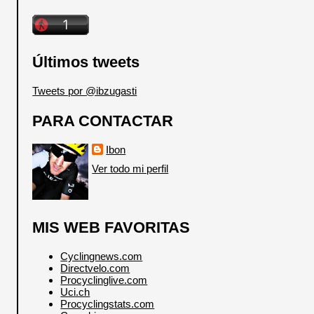
Últimos tweets
Tweets por @ibzugasti
PARA CONTACTAR
Ibon
Ver todo mi perfil
MIS WEB FAVORITAS
Cyclingnews.com
Directvelo.com
Procyclinglive.com
Uci.ch
Procyclingstats.com