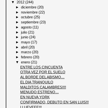
▼
2012
(244)
►
diciembre
(20)
►
noviembre
(22)
►
octubre
(25)
►
septiembre
(23)
►
agosto
(11)
►
julio
(21)
►
junio
(24)
►
mayo
(17)
►
abril
(20)
►
marzo
(20)
►
febrero
(20)
▼
enero
(21)
ENTRE LOS CINCUENTA
OTRA VEZ POR EL SUELO
AL BORDE DEL ABISMO…
EL DIA TRANQUILO
MALDITOS CALAMBRES!!!!
MENUDO ESTRENO…
EN NUEVA YORK
CONFIRMADO, DEBUTO EN SAN LUIS!!!
LLUEVEEE!!!