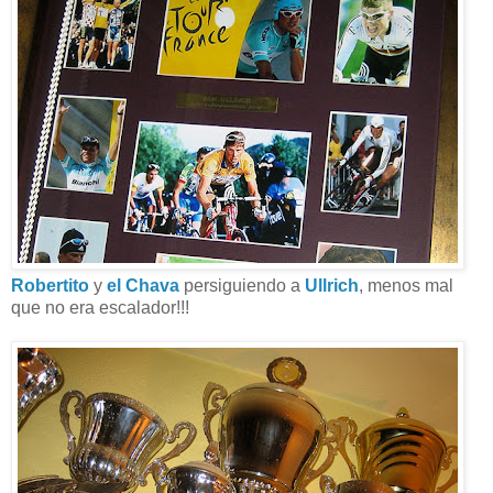
Robertito
y
el Chava
persiguiendo a
Ullrich
, menos mal
que no era escalador!!!