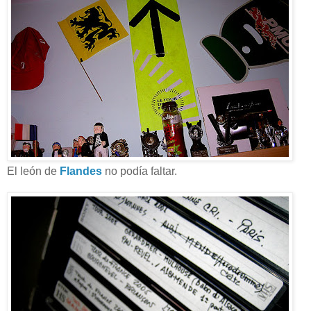
El león de
Flandes
no podía faltar.