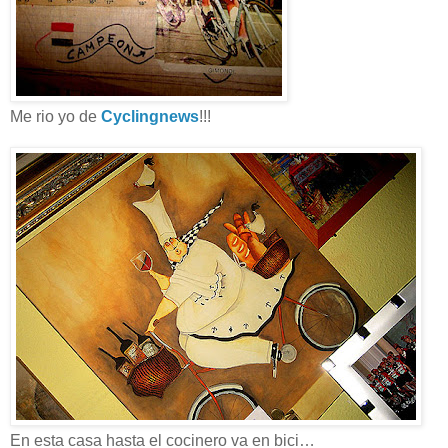
Me rio yo de
Cyclingnews
!!!
En esta casa hasta el cocinero va en bici…