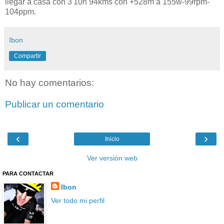
llegar a casa con 3'10h 94kms con +528m a 155w-99rpm-
104ppm.
Ibon
Compartir
No hay comentarios:
Publicar un comentario
‹
›
Inicio
Ver versión web
PARA CONTACTAR
Ibon
Ver todo mi perfil