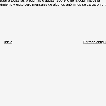
star a todas las preguntas o dudas. Sobre lo de la columna de la
vimiento y éxito pero mensajes de algunos anónimos se cargaron un
Inicio
Entrada antigu