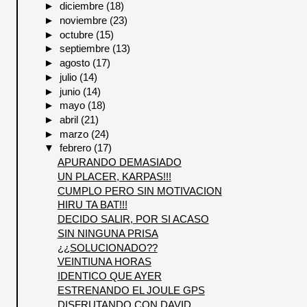
►
diciembre
(18)
►
noviembre
(23)
►
octubre
(15)
►
septiembre
(13)
►
agosto
(17)
►
julio
(14)
►
junio
(14)
►
mayo
(18)
►
abril
(21)
►
marzo
(24)
▼
febrero
(17)
APURANDO DEMASIADO
UN PLACER, KARPAS!!!
CUMPLO PERO SIN MOTIVACION
HIRU TA BAT!!!
DECIDO SALIR, POR SI ACASO
SIN NINGUNA PRISA
¿¿SOLUCIONADO??
VEINTIUNA HORAS
IDENTICO QUE AYER
ESTRENANDO EL JOULE GPS
DISFRUTANDO CON DAVID