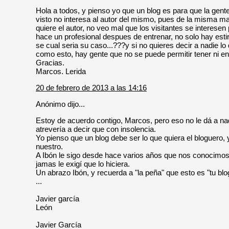
Hola a todos, y pienso yo que un blog es para que la gente 
visto no interesa al autor del mismo, pues de la misma man
quiere el autor, no veo mal que los visitantes se interese
hace un profesional despues de entrenar, no solo hay estir
se cual seria su caso...???y si no quieres decir a nadie lo 
como esto, hay gente que no se puede permitir tener ni en
Gracias.
Marcos. Lerida
20 de febrero de 2013 a las 14:16
Anónimo dijo...
Estoy de acuerdo contigo, Marcos, pero eso no le dá a na
atrevería a decir que con insolencia.
Yo pienso que un blog debe ser lo que quiera el bloguero, 
nuestro.
A Ibón le sigo desde hace varios años que nos conocimos
jamas le exigí que lo hiciera.
Un abrazo Ibón, y recuerda a "la peña" que esto es "tu bl
...
Javier garcía
León
Javier García