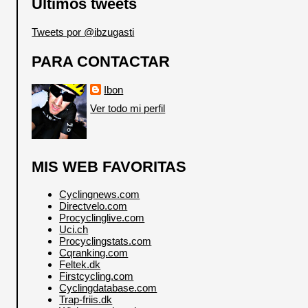
Últimos tweets
Tweets por @ibzugasti
PARA CONTACTAR
Ibon
Ver todo mi perfil
MIS WEB FAVORITAS
Cyclingnews.com
Directvelo.com
Procyclinglive.com
Uci.ch
Procyclingstats.com
Cqranking.com
Feltek.dk
Firstcycling.com
Cyclingdatabase.com
Trap-friis.dk