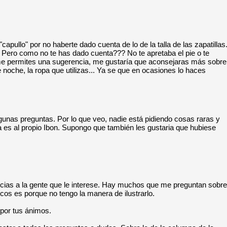
capullo" por no haberte dado cuenta de lo de la talla de las zapatillas
.. Pero como no te has dado cuenta??? No te apretaba el pie o te
e permites una sugerencia, me gustaría que aconsejaras más sobre
de noche, la ropa que utilizas... Ya se que en ocasiones lo haces
gunas preguntas. Por lo que veo, nadie está pidiendo cosas raras y
ga es al propio Ibon. Supongo que también les gustaria que hubiese
ncias a la gente que le interese. Hay muchos que me preguntan sobre
icos es porque no tengo la manera de ilustrarlo.
 por tus ánimos.