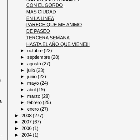
CON EL GORDO
MAS CIUDAD
EN LA LINEA
PARECE QUE ME ANIMO
DE PASEO
TERCERA SEMANA
HASTA EL AÑO QUE VIENE!!!
►
octubre
(22)
►
septiembre
(28)
►
agosto
(27)
►
julio
(23)
►
junio
(22)
n
►
mayo
(24)
►
abril
(19)
►
marzo
(28)
a
►
febrero
(25)
►
enero
(27)
►
2008
(277)
►
2007
(67)
►
2006
(1)
►
2004
(1)
y