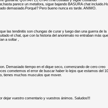
ar,hasta parece un metafora, sigue bajando BASURA chat incluido.H
dado demasiado.Porqué? Pero bueno nunca es tarde. ANIMO.
que las tendinitis son chungas de curar y luego dan una guerra de la
itado el chat, que con la historia del anonimato no entraban más qu
an a soltar ,
icion. Demasiado tiempo en el dique seco, comenzando de cero creo
eces cometemos el error de buscar haber lo lejos que estamos del 1
o, tienes muchos musculos que mover.
or dejar vuestro comentario y vuestros ánimos. Saludos!!!