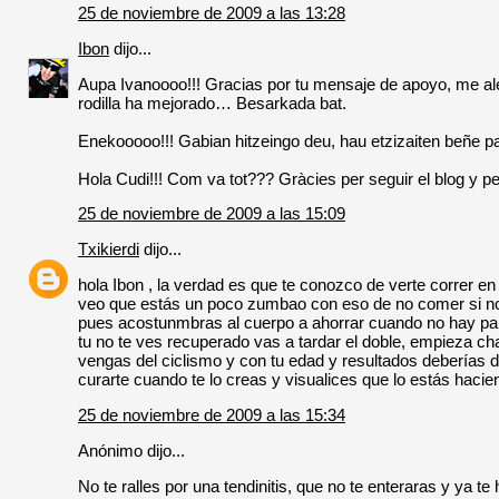
25 de noviembre de 2009 a las 13:28
Ibon
dijo...
Aupa Ivanoooo!!! Gracias por tu mensaje de apoyo, me ale
rodilla ha mejorado… Besarkada bat.
Enekooooo!!! Gabian hitzeingo deu, hau etzizaiten beñe 
Hola Cudi!!! Com va tot??? Gràcies per seguir el blog y p
25 de noviembre de 2009 a las 15:09
Txikierdi
dijo...
hola Ibon , la verdad es que te conozco de verte correr en
veo que estás un poco zumbao con eso de no comer si no g
pues acostunmbras al cuerpo a ahorrar cuando no hay papeo,
tu no te ves recuperado vas a tardar el doble, empieza ch
vengas del ciclismo y con tu edad y resultados deberías d
curarte cuando te lo creas y visualices que lo estás hacie
25 de noviembre de 2009 a las 15:34
Anónimo dijo...
No te ralles por una tendinitis, que no te enteraras y ya