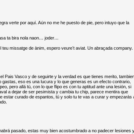
gra verte por aquí. Aún no me he puesto de pie, pero intuyo que la
pasa ta bira nola naon… joder…
el teu missatge de ànim, espero veure't aviat. Un abraçada company.
 el Pais Vasco y de seguirte y la verdad es que tienes merito, tambie
astas, eso es una lucura y lo que generas es un efecto contrario,
 pero allá tú, con lo que flipo es con tu aptitud ante una lesión, si
aval a dejar de ser pesimista y cambia tu chip, parece mentira que
e estar curado de espantos, tú y solo tu te vas a curar y empezarás 
ndo.
 te habrá pasado, estas muy bien acostumbrado a no padecer lesiones 