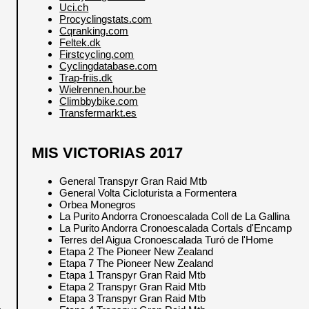
Uci.ch
Procyclingstats.com
Cqranking.com
Feltek.dk
Firstcycling.com
Cyclingdatabase.com
Trap-friis.dk
Wielrennen.hour.be
Climbbybike.com
Transfermarkt.es
MIS VICTORIAS 2017
General Transpyr Gran Raid Mtb
General Volta Cicloturista a Formentera
Orbea Monegros
La Purito Andorra Cronoescalada Coll de La Gallina
La Purito Andorra Cronoescalada Cortals d'Encamp
Terres del Aigua Cronoescalada Turó de l'Home
Etapa 2 The Pioneer New Zealand
Etapa 7 The Pioneer New Zealand
Etapa 1 Transpyr Gran Raid Mtb
Etapa 2 Transpyr Gran Raid Mtb
Etapa 3 Transpyr Gran Raid Mtb