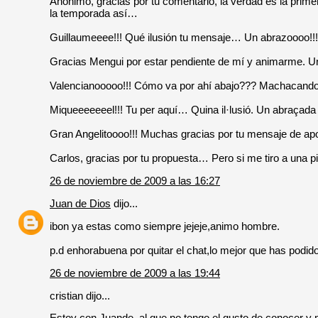
Anónimo, gracias por tu comentario, la verdad es la prim
la temporada así…
Guillaumeeee!!! Qué ilusión tu mensaje… Un abrazoooo!!!
Gracias Mengui por estar pendiente de mí y animarme. Un
Valencianooooo!!! Cómo va por ahí abajo??? Machacando??
Miqueeeeeeel!!! Tu per aquí… Quina il·lusió. Un abraçad
Gran Angelitoooo!!! Muchas gracias por tu mensaje de ap
Carlos, gracias por tu propuesta… Pero si me tiro a una pi
26 de noviembre de 2009 a las 16:27
Juan de Dios
dijo...
ibon ya estas como siempre jejeje,animo hombre.
p.d enhorabuena por quitar el chat,lo mejor que has podid
26 de noviembre de 2009 a las 19:44
cristian dijo...
Estoy con Juande, al que no tengo el gusto de conocer 