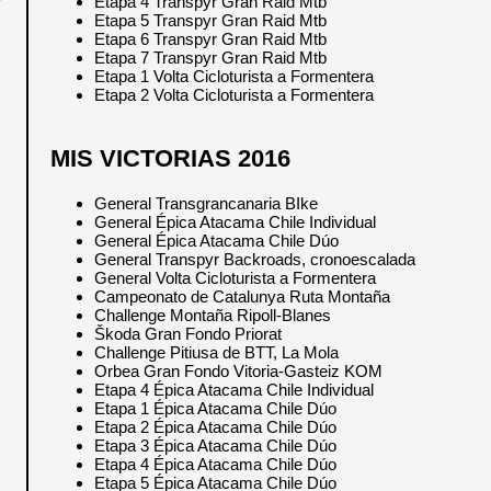
Etapa 4 Transpyr Gran Raid Mtb
r
Etapa 5 Transpyr Gran Raid Mtb
Etapa 6 Transpyr Gran Raid Mtb
Etapa 7 Transpyr Gran Raid Mtb
Etapa 1 Volta Cicloturista a Formentera
Etapa 2 Volta Cicloturista a Formentera
MIS VICTORIAS 2016
General Transgrancanaria BIke
General Épica Atacama Chile Individual
General Épica Atacama Chile Dúo
General Transpyr Backroads, cronoescalada
General Volta Cicloturista a Formentera
Campeonato de Catalunya Ruta Montaña
Challenge Montaña Ripoll-Blanes
Škoda Gran Fondo Priorat
Challenge Pitiusa de BTT, La Mola
Orbea Gran Fondo Vitoria-Gasteiz KOM
Etapa 4 Épica Atacama Chile Individual
Etapa 1 Épica Atacama Chile Dúo
Etapa 2 Épica Atacama Chile Dúo
Etapa 3 Épica Atacama Chile Dúo
Etapa 4 Épica Atacama Chile Dúo
Etapa 5 Épica Atacama Chile Dúo