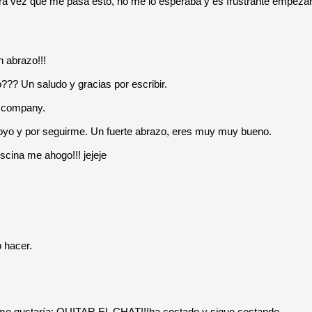
era vez que me pasa esto, no me lo esperaba y es frustrante empeza
 abrazo!!!
? Un saludo y gracias por escribir.
a company.
oyo y por seguirme. Un fuerte abrazo, eres muy muy bueno.
scina me ahogo!!! jejeje
o hacer.
y me gustaría: QUITAR EL CHAT!!!ha costado y sigue costando