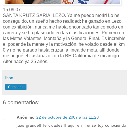
15.09.07
SANTA KRUTZ SARIA, LEZO. Ya me puedo morir! Lo he
conseguido, un sueño hecho realidad: he ganado en Lezo,
con exhibición, nunca me había encontrado tan cómodo en
carrera y se ha plasmado en las clasificaciones. Primero en
las Metas Volantes, Montaña y la General Final. Es increíble
el poder de la mente y la motivación, he volado desde el km
0 y no he parado hasta cruzar la línea de meta, allí donde
me pegué el castañazo con la BH California de mi amigo
Aitor hace ya 25 años...
Ibon
Compartir
6 comentarios:
Anónimo
22 de octubre de 2007 a las 11:28
juas grande!! felicidades!!! aqui en firenze toy conociendo