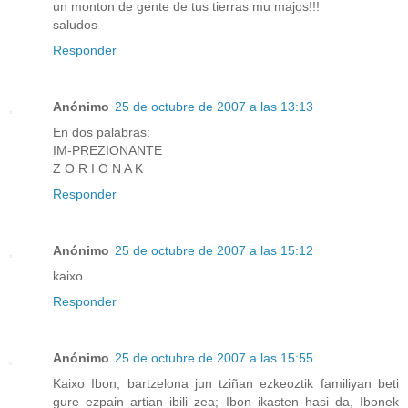
un monton de gente de tus tierras mu majos!!!
saludos
Responder
Anónimo
25 de octubre de 2007 a las 13:13
En dos palabras:
IM-PREZIONANTE
Z O R I O N A K
Responder
Anónimo
25 de octubre de 2007 a las 15:12
kaixo
Responder
Anónimo
25 de octubre de 2007 a las 15:55
Kaixo Ibon, bartzelona jun tziñan ezkeoztik familiyan beti
gure ezpain artian ibili zea; Ibon ikasten hasi da, Ibonek