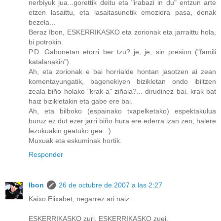
nerbiyuk jua...gorettik deitu eta "irabazi in du" entzun arte
etzen lasaittu, eta lasaitasunetik emoziora pasa, denak
bezela...
Beraz Ibon, ESKERRIKASKO eta zorionak eta jarraittu hola,
bi potrokin.
P.D. Gabonetan etorri ber tzu? je, je, sin presion ("famili
katalanakin").
Ah, eta zorionak e bai horrialde hontan jasotzen ai zean
komentayungatik, bagenekiyen bizikletan ondo ibiltzen
zeala biño holako "krak-a" ziñala?... dirudinez bai. krak bat
haiz bizikletakin eta gabe ere bai.
Ah, eta bilboko (espainako txapelketako) espektakulua
buruz ez dut ezer jarri biño hura ere ederra izan zen, halere
lezokuakin geatuko gea...)
Muxuak eta eskuminak hortik.
Responder
Ibon
26 de octubre de 2007 a las 2:27
Kaixo Elixabet, negarrez ari naiz.
ESKERRIKASKO zuri, ESKERRIKASKO zuei.