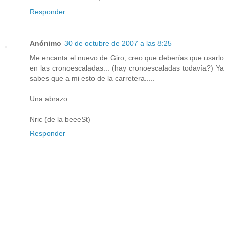
Responder
Anónimo
30 de octubre de 2007 a las 8:25
Me encanta el nuevo de Giro, creo que deberías que usarlo
en las cronoescaladas... (hay cronoescaladas todavía?) Ya
sabes que a mi esto de la carretera.....
Una abrazo.
Nric (de la beeeSt)
Responder