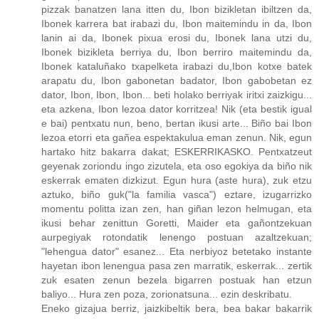
pizzak banatzen lana itten du, Ibon bizikletan ibiltzen da,
Ibonek karrera bat irabazi du, Ibon maitemindu in da, Ibon
lanin ai da, Ibonek pixua erosi du, Ibonek lana utzi du,
Ibonek bizikleta berriya du, Ibon berriro maitemindu da,
Ibonek kataluñako txapelketa irabazi du,Ibon kotxe batek
arapatu du, Ibon gabonetan badator, Ibon gabobetan ez
dator, Ibon, Ibon, Ibon... beti holako berriyak iritxi zaizkigu...
eta azkena, Ibon lezoa dator korritzea! Nik (eta bestik igual
e bai) pentxatu nun, beno, bertan ikusi arte... Biño bai Ibon
lezoa etorri eta gañea espektakulua eman zenun. Nik, egun
hartako hitz bakarra dakat; ESKERRIKASKO. Pentxatzeut
geyenak zoriondu ingo zizutela, eta oso egokiya da biño nik
eskerrak ematen dizkizut. Egun hura (aste hura), zuk etzu
aztuko, biño guk("la familia vasca") eztare, izugarrizko
momentu politta izan zen, han giñan lezon helmugan, eta
ikusi behar zenittun Goretti, Maider eta gañontzekuan
aurpegiyak rotondatik lenengo postuan azaltzekuan;
"lehengua dator" esanez... Eta nerbiyoz betetako instante
hayetan ibon lenengua pasa zen marratik, eskerrak... zertik
zuk esaten zenun bezela bigarren postuak han etzun
baliyo... Hura zen poza, zorionatsuna... ezin deskribatu.
Eneko gizajua berriz, jaizkibeltik bera, bea bakar bakarrik